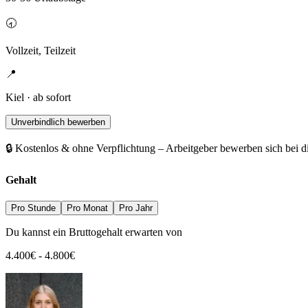
🕣
Vollzeit, Teilzeit
📍
Kiel · ab sofort
Unverbindlich bewerben
🔒 Kostenlos & ohne Verpflichtung – Arbeitgeber bewerben sich bei d
Gehalt
Pro Stunde
Pro Monat
Pro Jahr
Du kannst ein Bruttogehalt erwarten von
4.400
€
-
4.800
€