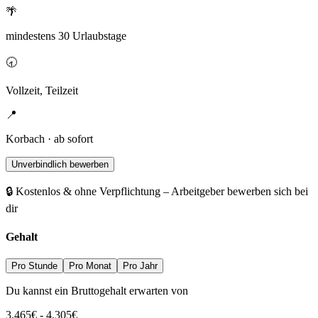
🌴
mindestens 30 Urlaubstage
🕣
Vollzeit, Teilzeit
📍
Korbach · ab sofort
Unverbindlich bewerben
🔒 Kostenlos & ohne Verpflichtung – Arbeitgeber bewerben sich bei
dir
Gehalt
Pro Stunde
Pro Monat
Pro Jahr
Du kannst ein Bruttogehalt erwarten von
3.465
€
-
4.305
€