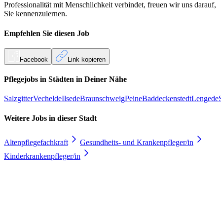
Professionalität mit Menschlichkeit verbindet, freuen wir uns darauf,
Sie kennenzulernen.
Empfehlen Sie diesen
Job
Facebook
Link kopieren
Pflegejobs in
Städten
in Deiner Nähe
Salzgitter
Vechelde
Ilsede
Braunschweig
Peine
Baddeckenstedt
Lengede
Weitere Jobs in
dieser Stadt
Altenpflegefachkraft
Gesundheits- und Krankenpfleger/in
Kinderkrankenpfleger/in