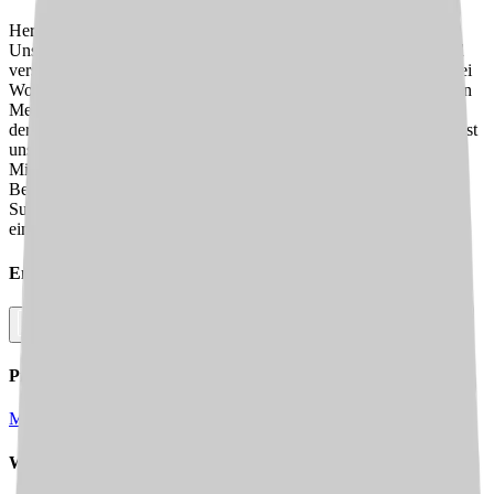
Herzlich willkommen im Markusbrücke Wohnstift Myosotis!
Unsere liebevolle Einrichtung wurde im Jahr 1987 gegründet und
versorgt seither unsere Bewohner:innen mit Leidenschaft! Auf drei
Wohnbereichen verteilt sind unsere 67 Plätze für pflegebedürftigen
Menschen zu finden. Dabei versorgen wir vor allem Menschen in
der psychiatrisch und gerontopsychiatrischen Betreuung. Aktuell ist
unser Team, bestehend aus 25 motivierten und fleißigen
Mitarbeitenden, die es sich täglich zur Aufgabe machen, unseren
Bewohner:innen ein Lächeln aufs Gesicht zu zaubern, auf der
Suche nach Unterstützung! Daher würden wir uns über jede
einzelne Bewerbung freuen!
Empfehle diesen
Job
Facebook
Link kopieren
Pflegejobs in
Städten
in Deiner Nähe
Merzig
Losheim am See
Saarburg
Wadern
Weitere Jobs in
dieser Stadt