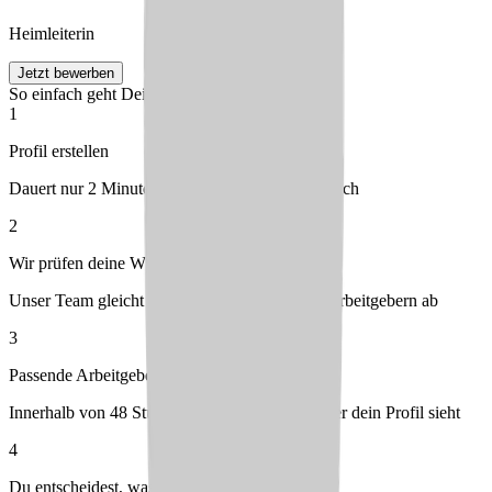
Heimleiterin
Jetzt bewerben
So einfach geht Deine Bewerbung
1
Profil erstellen
Dauert nur 2 Minuten – kostenlos & unverbindlich
2
Wir prüfen deine Wünsche
Unser Team gleicht dein Profil mit passenden Arbeitgebern ab
3
Passende Arbeitgeber melden sich bei dir
Innerhalb von 48 Stunden – du entscheidest, wer dein Profil sieht
4
Du entscheidest, was passt