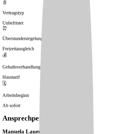
📄
Vertragstyp
Unbefristet
⏰
Überstundenregelung
Freizeitausgleich
💰
Gehaltsverhandlungen
Haustarif
🗓️
Arbeitsbeginn
Ab sofort
Ansprechperson
Manuela
Lauer