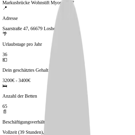
Markusbrücke Wohnstift Myosotis 47
📍
Adresse
Saarstraße 47, 66679 Losheim am See
🌴
Urlaubstage pro Jahr
36
💶
Dein geschätztes Gehalt
3200€ - 3400€
🛌
Anzahl der Betten
65
📄
Beschäftigungsverhältnis
Vollzeit (39 Stunden), Teilzeit