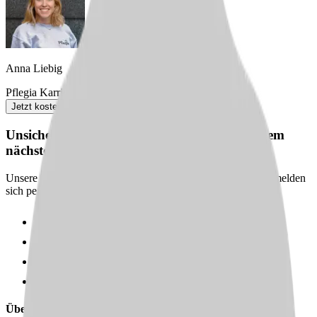
Anna Liebig
Pflegia Karriereberaterin
Jetzt kostenlos anfordern
Unsicher? Wir beraten dich kostenlos zu deinem
nächsten Karriereschritt
Unsere Karriereberater finden passende Jobs für dich – und melden
sich persönlich bei dir zurück.
100 % kostenlos & unverbindlich
Persönliche Beratung statt Bewerbungsstress
Wir finden passende Jobs für dich
Schneller Rückruf
Über uns