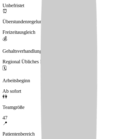
Unbefristet
⏰
Überstundenregelung
Freizeitausgleich
💰
Gehaltsverhandlungen
Regional Übliches Entgeltniveau
🗓️
Arbeitsbeginn
Ab sofort
👫
Teamgröße
47
📍
Patientenbereich