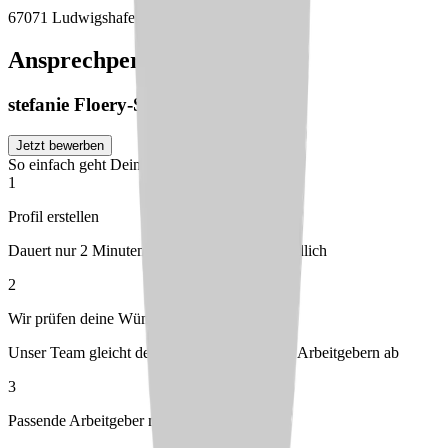
67071 Ludwigshafen am Rhein
Ansprechperson
stefanie
Floery-Schaich
Jetzt bewerben
So einfach geht Deine Bewerbung
1
Profil erstellen
Dauert nur 2 Minuten – kostenlos & unverbindlich
2
Wir prüfen deine Wünsche
Unser Team gleicht dein Profil mit passenden Arbeitgebern ab
3
Passende Arbeitgeber melden sich bei dir