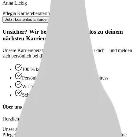
Anna Liebig
Pflegia Karriereberaterin
Jetzt kostenlos anfordern
Unsicher? Wir beraten dich kostenlos zu deinem
nächsten Karriereschritt
Unsere Karriereberater finden passende Jobs für dich – und melden
sich persönlich bei dir zurück.
100 % kostenlos & unverbindlich
Persönliche Beratung statt Bewerbungsstress
Wir finden passende Jobs für dich
Schneller Rückruf
Über uns
Herzlich willkommen bei unserer
Pflege und Betreuung
!
Unser ambulanter Pflegedienst bietet neben den regulären
Pflegetouren auch drei Touren mit Betreuungskräften sowie eine