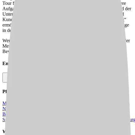
Tour für hauswirtschaftliche Unterstützung an. Dabei sind unsere
Aufgaben und Tätigkeiten in der häuslichen Krankenpflege und der
Unterstützung im Alltag so vielfältig wie unsere Kundinnen und
Kunden selbst. Unser ambulanter Dienst „Pflege und Betreuung“
ermöglicht unseren Kund:innen und Angehörigen, möglichst lange
in der vertrauten Umgebung zu bleiben.
Wenn Du Dich in einer Umgebung engagieren möchtest, in der der
Mensch an erster Stelle steht, dann freuen wir uns auf Deine
Bewerbung!
Empfehle diesen
Job
Facebook
Link kopieren
Pflegejobs in
Städten
in Deiner Nähe
Mannheim
Ludwigshafen am Rhein
Edingen-
Neckarhausen
Frankenthal
Ketsch
Schwetzingen
Weisenheim am
Berg
Dannstadt-
Schauernheim
Lambsheim
Maxdorf
Viernheim
Limburgerhof
Ladenbur
Weitere Jobs in
dieser Stadt