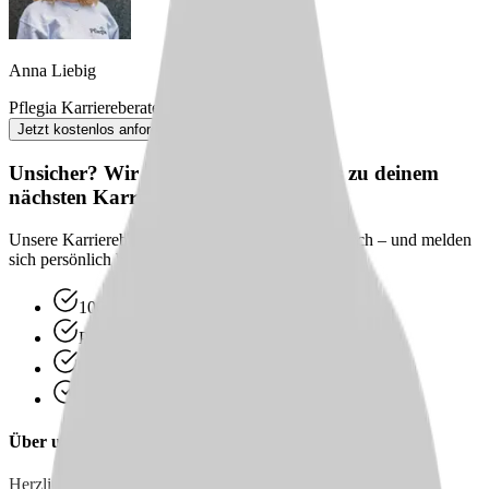
Anna Liebig
Pflegia Karriereberaterin
Jetzt kostenlos anfordern
Unsicher? Wir beraten dich kostenlos zu deinem
nächsten Karriereschritt
Unsere Karriereberater finden passende Jobs für dich – und melden
sich persönlich bei dir zurück.
100 % kostenlos & unverbindlich
Persönliche Beratung statt Bewerbungsstress
Wir finden passende Jobs für dich
Schneller Rückruf
Über uns
Herzlich willkommen im Pflege- und Therapiezentrum Gut