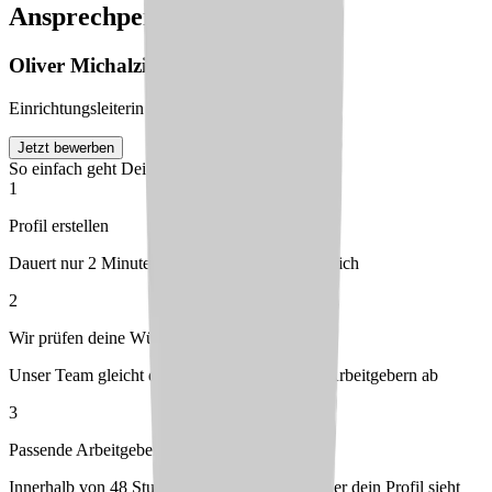
Ansprechperson
Oliver
Michalzik
Einrichtungsleiterin
Jetzt bewerben
So einfach geht Deine Bewerbung
1
Profil erstellen
Dauert nur 2 Minuten – kostenlos & unverbindlich
2
Wir prüfen deine Wünsche
Unser Team gleicht dein Profil mit passenden Arbeitgebern ab
3
Passende Arbeitgeber melden sich bei dir
Innerhalb von 48 Stunden – du entscheidest, wer dein Profil sieht