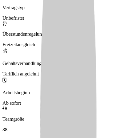
Vertragstyp
Unbefristet
⏰
Überstundenregelung
Freizeitausgleich
💰
Gehaltsverhandlungen
Tariflich angelehnt
🗓️
Arbeitsbeginn
Ab sofort
👫
Teamgröße
88