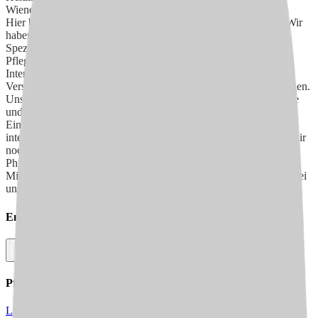
Wienebüttel!
Hier betreuen 88 Mitarbeitenden unsere 102 Bewohner:innen. Wir
haben verschiedene Wohnbereiche mit unterschiedlichen
Spezialisierungen, da wir das Zentrum für besondere
Pflegebedürfnisse sind. Bei uns gibt es die außerklinische
Intensivpflege (Phase F), wo speziell Bewohner:innen sind, die
Versorgung im Wachkoma, Tracheotomie und Beatmung benötigen.
Unser Wohnbereich Pflegen und Fördern (Phase G) ist auf Pflege
und Förderung von Menschen mit erworbenen neurologischen
Einschränkungen spezialisiert. Es handelt sich dabei um eine
integrierte Wohngruppe und Trainingseinheit. Außerdem haben wir
noch einen Bereich der Therapiepraxen für Ergo- und
Physiotherapie sowie Logopädie. Wir suchen zurzeit nach
Mitarbeitenden, die uns unterstützen wollen. Bewerben Sie sich bei
uns!
Empfehlen Sie diesen
Job
Facebook
Link kopieren
Pflegejobs in
Städten
in Deiner Nähe
Lüneburg
Bardowick
Betzendorf
Reppenstedt
Adendorf
Deutsch