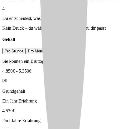
4
Du entscheidest, was passt
Kein Druck – du wählst den Arbeitgeber, der zu dir passt
Gehalt
Pro Stunde
Pro Monat
Pro Jahr
Sie können ein Bruttogehalt erwarten von
4.850
€
-
5.350
€
Grundgehalt
Ein Jahr Erfahrung
4.530
€
Drei Jahre Erfahrung