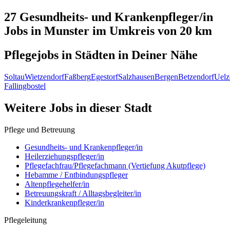
27 Gesundheits- und Krankenpfleger/in
Jobs in
Munster
im Umkreis von 20 km
Pflegejobs in
Städten
in Deiner Nähe
Soltau
Wietzendorf
Faßberg
Egestorf
Salzhausen
Bergen
Betzendorf
Uelz
Fallingbostel
Weitere Jobs in
dieser Stadt
Pflege und Betreuung
Gesundheits- und Krankenpfleger/in
Heilerziehungspfleger/in
Pflegefachfrau/Pflegefachmann (Vertiefung Akutpflege)
Hebamme / Entbindungspfleger
Altenpflegehelfer/in
Betreuungskraft / Alltagsbegleiter/in
Kinderkrankenpfleger/in
Pflegeleitung