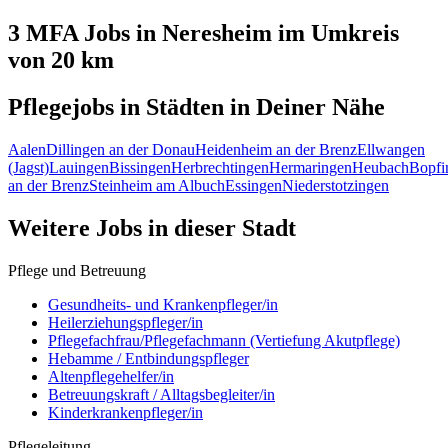
3 MFA
Jobs in
Neresheim
im Umkreis
von 20 km
Pflegejobs in
Städten
in Deiner Nähe
Aalen
Dillingen an der Donau
Heidenheim an der Brenz
Ellwangen
(Jagst)
Lauingen
Bissingen
Herbrechtingen
Hermaringen
Heubach
Bopfi
an der Brenz
Steinheim am Albuch
Essingen
Niederstotzingen
Weitere Jobs in
dieser Stadt
Pflege und Betreuung
Gesundheits- und Krankenpfleger/in
Heilerziehungspfleger/in
Pflegefachfrau/Pflegefachmann (Vertiefung Akutpflege)
Hebamme / Entbindungspfleger
Altenpflegehelfer/in
Betreuungskraft / Alltagsbegleiter/in
Kinderkrankenpfleger/in
Pflegeleitung