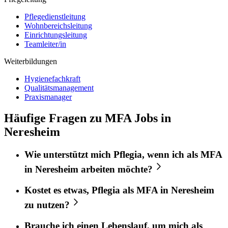
Pflegedienstleitung
Wohnbereichsleitung
Einrichtungsleitung
Teamleiter/in
Weiterbildungen
Hygienefachkraft
Qualitätsmanagement
Praxismanager
Häufige Fragen zu MFA Jobs in
Neresheim
Wie unterstützt mich
Pflegia
, wenn ich als
MFA
in
Neresheim
arbeiten möchte?
Kostet es etwas,
Pflegia
als
MFA
in
Neresheim
zu nutzen?
Brauche ich einen Lebenslauf, um mich als