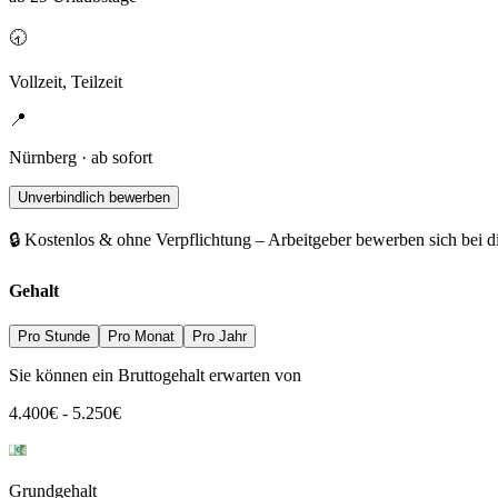
🕣
Vollzeit, Teilzeit
📍
Nürnberg · ab sofort
Unverbindlich bewerben
🔒 Kostenlos & ohne Verpflichtung – Arbeitgeber bewerben sich bei d
Gehalt
Pro Stunde
Pro Monat
Pro Jahr
Sie können ein Bruttogehalt erwarten von
4.400
€
-
5.250
€
Grundgehalt