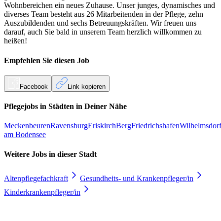
Wohnbereichen ein neues Zuhause. Unser junges, dynamisches und
diverses Team besteht aus 26 Mitarbeitenden in der Pflege, zehn
Auszubildenden und sechs Betreuungskräften.
Wir freuen uns
darauf, auch Sie bald in unserem Team herzlich willkommen zu
heißen!
Empfehlen Sie diesen
Job
Facebook
Link kopieren
Pflegejobs in
Städten
in Deiner Nähe
Meckenbeuren
Ravensburg
Eriskirch
Berg
Friedrichshafen
Wilhelmsdor
am Bodensee
Weitere Jobs in
dieser Stadt
Altenpflegefachkraft
Gesundheits- und Krankenpfleger/in
Kinderkrankenpfleger/in