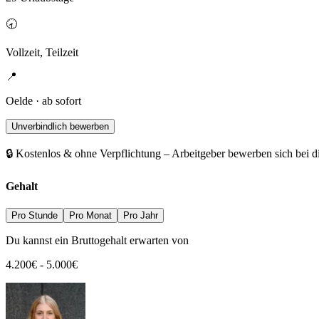
🕣
Vollzeit, Teilzeit
📍
Oelde · ab sofort
Unverbindlich bewerben
🔒 Kostenlos & ohne Verpflichtung – Arbeitgeber bewerben sich bei d
Gehalt
Pro Stunde
Pro Monat
Pro Jahr
Du kannst ein Bruttogehalt erwarten von
4.200
€
-
5.000
€