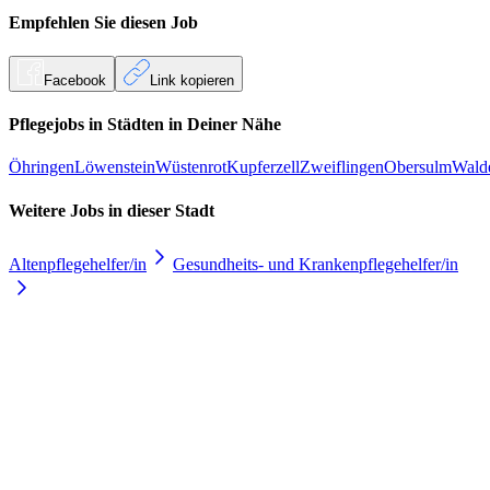
Empfehlen Sie diesen
Job
Facebook
Link kopieren
Pflegejobs in
Städten
in Deiner Nähe
Öhringen
Löwenstein
Wüstenrot
Kupferzell
Zweiflingen
Obersulm
Wald
Weitere Jobs in
dieser Stadt
Altenpflegehelfer/in
Gesundheits- und Krankenpflegehelfer/in