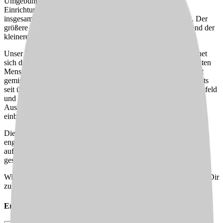
Umgebung? Dann bist Du bei uns genau richtig! Unsere
Einrichtung, die seit dem Jahr 2000 besteht, bietet Platz für
insgesamt 69 Betten und ist in zwei Wohnbereiche unterteilt. Der
größere Wohnbereich erstreckt sich über zwei Etagen, während der
kleinere Wohnbereich eine Etage umfasst.
Unser Team besteht aus 50 bis 60 Mitarbeiter:innen und zeichnet
sich durch seine Internationalität und Vielfalt aus. Bei uns arbeiten
Menschen aus verschiedenen Nationen, die ein junges und bunt
gemischtes Team bilden. Einige unserer Kolleg:innen sind bereits
seit über 15 Jahren bei uns, was für ein harmonisches Arbeitsumfeld
und eine hohe Zufriedenheit spricht. Zudem haben wir 10
Auszubildende, die frischen Wind und neue Perspektiven
einbringen.
Die feste Zuteilung auf die Wohnbereiche ermöglicht es Dir, eine
enge Bindung zu Deinen Kolleg:innen und den Bewohner:innen
aufzubauen. Werde Teil unserer engagierten Gemeinschaft und
gestalte die Zukunft unserer Einrichtung aktiv mit!
Wir freuen uns darauf, Dich kennenzulernen und gemeinsam mit Dir
zu wachsen.
Empfehle diesen
Job