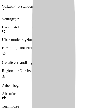
Vollzeit (40 Stunden), Teilzeit (30 Stunden)
📄
Vertragstyp
Unbefristet
⏰
Überstundenregelung
Bezahlung und Freizeitausgleich
💰
Gehaltsverhandlungen
Regionaler Durchschnitt
🗓️
Arbeitsbeginn
Ab sofort
👫
Teamgröße