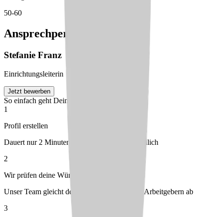
50-60
Ansprechperson
Stefanie
Franz
Einrichtungsleiterin
Jetzt bewerben
So einfach geht Deine Bewerbung
1
Profil erstellen
Dauert nur 2 Minuten – kostenlos & unverbindlich
2
Wir prüfen deine Wünsche
Unser Team gleicht dein Profil mit passenden Arbeitgebern ab
3