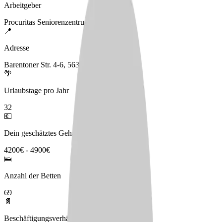
Arbeitgeber
Procuritas Seniorenzentrum Mühlenau
📍
Adresse
Barentoner Str. 4-6, 56305 Puderbach
🌴
Urlaubstage pro Jahr
32
💶
Dein geschätztes Gehalt
4200€ - 4900€
🛌
Anzahl der Betten
69
📄
Beschäftigungsverhältnis