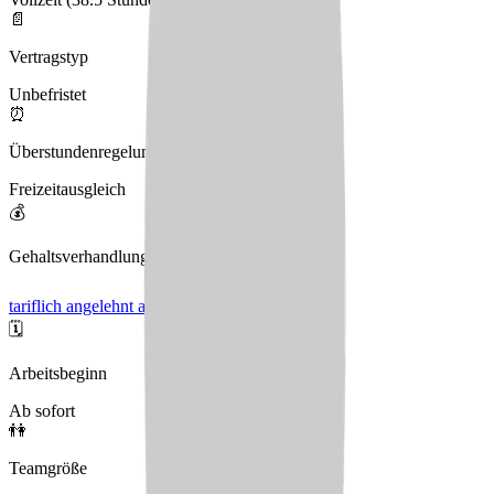
📄
Vertragstyp
Unbefristet
⏰
Überstundenregelung
Freizeitausgleich
💰
Gehaltsverhandlungen
tariflich angelehnt an TVöD
🗓️
Arbeitsbeginn
Ab sofort
👫
Teamgröße