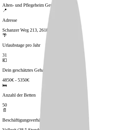
Alten- und Pflegeheim Gertrud Höpken
📍
Adresse
Schanzer Weg 213, 26180 Rastede
🌴
Urlaubstage pro Jahr
31
💶
Dein geschätztes Gehalt
4850€ - 5350€
🛌
Anzahl der Betten
50
📄
Beschäftigungsverhältnis
Vollzeit (38.5 Stunden)