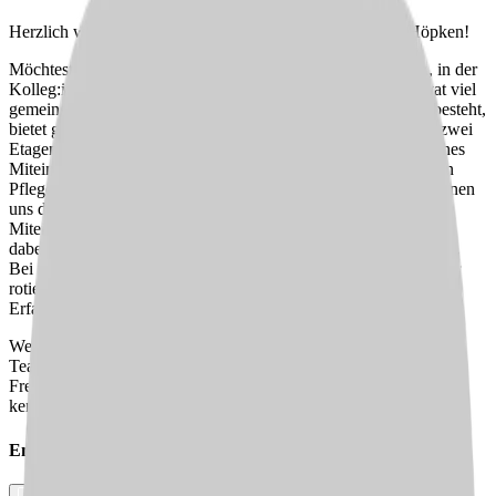
Herzlich willkommen im Alten- und Pflegeheim Gertrud Höpken!
Möchtest Du Teil einer harmonischen Gemeinschaft werden, in der
Kolleg:innen nicht nur zusammenarbeiten, sondern auch privat viel
gemeinsam unternehmen? Unsere Einrichtung, die seit 1989 besteht,
bietet genau das. Mit 50 Betten und zwei Wohnbereichen auf zwei
Etagen haben wir eine überschaubare Größe, die ein persönliches
Miteinander ermöglicht. Unser Team besteht aus 16 engagierten
Pflegekräften, insgesamt sind wir 30 Teammitglieder. Wir zeichnen
uns durch ein verrücktes, kollegiales und lösungsorientiertes
Miteinander aus. Einige von uns sind bereits seit über 30 Jahren
dabei, sodass Erfahrung und frischer Wind Hand in Hand gehen.
Bei uns gibt es keine feste Zuteilung auf die Wohnbereiche – wir
rotieren im Haus und garantieren so Abwechslung und neue
Erfahrungen für alle.
Wenn Du Lust hast, Teil eines dynamischen und durchmischten
Teams zu werden, das sich durch starke Zusammenarbeit und
Freundschaften auszeichnet, dann freuen wir uns darauf, Dich
kennenzulernen!
Empfehle diesen
Job