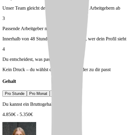
Unser Team gleicht dein Profil mit passenden Arbeitgebern ab
3
Passende Arbeitgeber melden sich bei dir
Innerhalb von 48 Stunden – du entscheidest, wer dein Profil sieht
4
Du entscheidest, was passt
Kein Druck – du wählst den Arbeitgeber, der zu dir passt
Gehalt
Pro Stunde
Pro Monat
Pro Jahr
Du kannst ein Bruttogehalt erwarten von
4.850
€
-
5.350
€