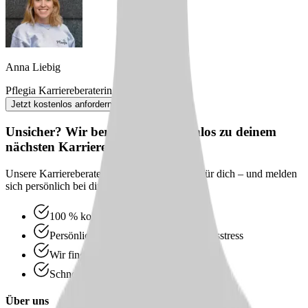
Anna Liebig
Pflegia Karriereberaterin
Jetzt kostenlos anfordern
Unsicher? Wir beraten dich kostenlos zu deinem
nächsten Karriereschritt
Unsere Karriereberater finden passende Jobs für dich – und melden
sich persönlich bei dir zurück.
100 % kostenlos & unverbindlich
Persönliche Beratung statt Bewerbungsstress
Wir finden passende Jobs für dich
Schneller Rückruf
Über uns