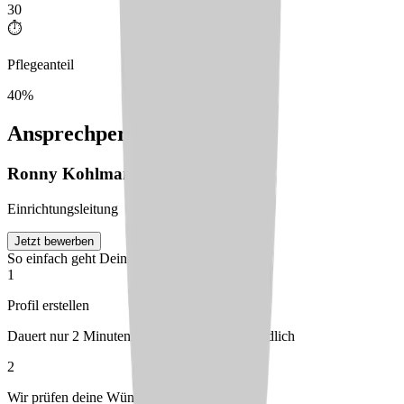
30
⏱️
Pflegeanteil
40%
Ansprechperson
Ronny
Kohlmann-Gruhl
Einrichtungsleitung
Jetzt bewerben
So einfach geht Deine Bewerbung
1
Profil erstellen
Dauert nur 2 Minuten – kostenlos & unverbindlich
2
Wir prüfen deine Wünsche