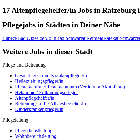
17 Altenpflegehelfer/in
Jobs in
Ratzeburg
i
Pflegejobs in
Städten
in Deiner Nähe
Lübeck
Bad Oldesloe
Mölln
Bad Schwartau
Reinfeld
Ratekau
Schwarze
Weitere Jobs in
dieser Stadt
Pflege und Betreuung
Gesundheits- und Krankenpfleger/in
Heilerziehungspfleger/in
Pflegefachfrau/Pflegefachmann (Vertiefung Akutpflege)
Hebamme / Entbindungspfleger
Altenpflegehelfer/in
Betreuungskraft / Alltagsbegleiter/in
Kinderkrankenpfleger/in
Pflegeleitung
Pflegedienstleitung
Wohnbereichsleitung