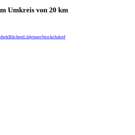
m Umkreis von 20 km
nbek
Büchen
Lütjensee
Stockelsdorf