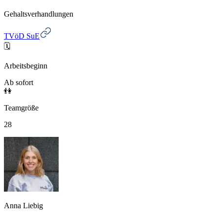
Gehaltsverhandlungen
TVöD SuE
🗓️
Arbeitsbeginn
Ab sofort
👫
Teamgröße
28
Anna Liebig