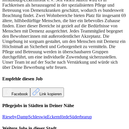
Fachkreisen als herausragend in der spezialisierten Pflege und
Betreuung von Demenzkranken geschätzt, wodurch es bundesweit
Beachtung findet. Zwei Wohnbereiche bieten Platz für insgesamt 69
ältere, hilfsbedürftige Menschen, die hier ein liebevolles Zuhause
finden. Einer dieser Bereiche ist gezielt auf die Bedürfnisse von
Menschen mit Demenz ausgerichtet. Jedes Teammitglied begegnet
den Bewohner:innen mit außerordentlicher Akzeptanz. Die
Umgebung ist sorgsam gestaltet, um den Menschen mit Demenz ein
Höchstmaß an Sicherheit und Geborgenheit zu vermitteln. Die
Pflege und Betreuung werden in überschaubaren Gruppen
durchgeführt, um eine individuelle Zuwendung sicherzustellen.
Unser Team ist auf der Suche nach Verstärkung und würde sich
über Deine Bewerbung sehr freuen.
Empfehle diesen
Job
Facebook
Link kopieren
Pflegejobs in
Städten
in Deiner Nähe
Rieseby
Damp
Schleswig
Eckernförde
Süderbrarup
Weitere Jobs in
dieser Stadt