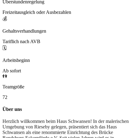
Überstundenregelung
Freizeitausgleich oder Ausbezahlen
💰
Gehaltsverhandlungen
Tariflich nach AVB
🗓️
Arbeitsbeginn
Ab sofort
👫
Teamgröße
72
Über uns
Herzlich willkommen beim Haus Schwansen! In der malerischen
Umgebung von Rieseby gelegen, präsentiert sich das Haus
Schwansen als eine renommierte Einrichtung des Brücke
Rendsburg-Eckernförde e.V. Seit vielen Jahren wird es in