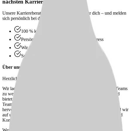
nächsten Karriereschritt
Unsere Karriereberater finden passende Jobs für dich – und melden
sich persönlich bei dir zurück.
100 % kostenlos & unverbindlich
Persönliche Beratung statt Bewerbungsstress
Wir finden passende Jobs für dich
Schneller Rückruf
Über uns
Herzlich willkommen im Haus am Hospitalgarten​!
Wir laden Sie ein, Teil unseres engagierten und dynamischen Teams
zu werden. Unsere Einrichtung umfasst fünf Wohngruppen und
bietet Platz für 61 Betten. Bei uns erwartet Sie ein sehr gutes
Teamgefüge mit einer durchmischten Altersstruktur, das durch
hervorragende Zusammenarbeit geprägt ist. Besonders stolz sind wir
auf unser junges und motiviertes Team, das mit Begeisterung und
Kompetenz täglich an neuen Herausforderungen wächst.
Wenn Sie sich angesprochen fühlen, freuen wir uns darauf, Sie