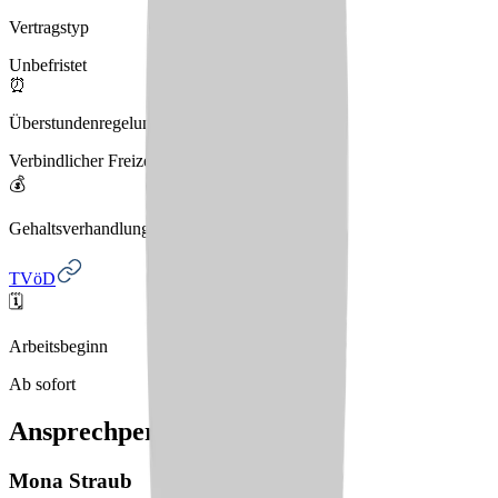
Vertragstyp
Unbefristet
⏰
Überstundenregelung
Verbindlicher Freizeitausgleich
💰
Gehaltsverhandlungen
TVöD
🗓️
Arbeitsbeginn
Ab sofort
Ansprechperson
Mona
Straub