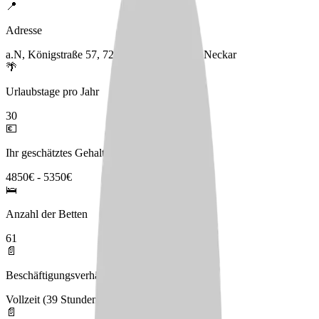
📍
Adresse
a.N, Königstraße 57, 72108 Rottenburg am Neckar
🌴
Urlaubstage pro Jahr
30
💶
Ihr geschätztes Gehalt
4850€ - 5350€
🛌
Anzahl der Betten
61
📄
Beschäftigungsverhältnis
Vollzeit (39 Stunden)
📄