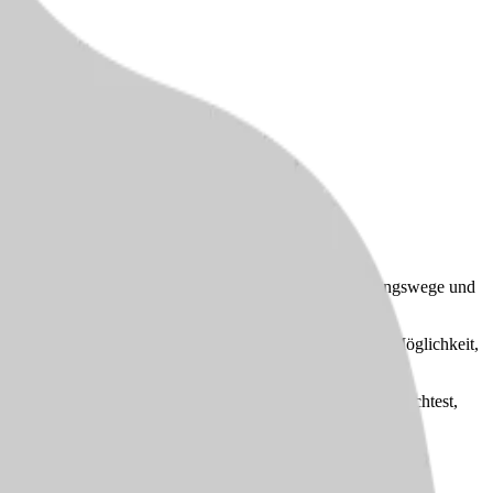
tersgruppen. Ein kollegiales Miteinander, kurze Abstimmungswege und
eilkunde und ästhetischer Zahnmedizin. So hast Du die Möglichkeit,
 Wenn Du Dich in einem eingespielten Team einbringen möchtest,