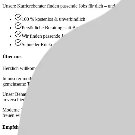
Unsere Karriereberater finden passende Jobs für dich – und melden sic
100 % kostenlos & unverbindlich
Persönliche Beratung statt Bewerbungsstress
Wir finden passende Jobs für dich
Schneller Rückruf
Über uns
Herzlich willkommen im
Zahnarztzentrum Sedelsberg - Dr. Wahlma
In unserer modern und digital ausgestatteten Praxis arbeitest Du in
gemeinsame Teamaktivitäten, wie unsere Weihnachtsfeier, gehören für
Unser Behandlungsspektrum reicht von der allgemeinen Zahnheilkunde
in verschiedenen Fachbereichen tätig zu sein und Dein Wissen weiter
Moderne Technik und großzügige Behandlungsräume schaffen gute Vor
freuen wir uns darauf, Dich kennenzulernen.
Empfehle diesen
Job