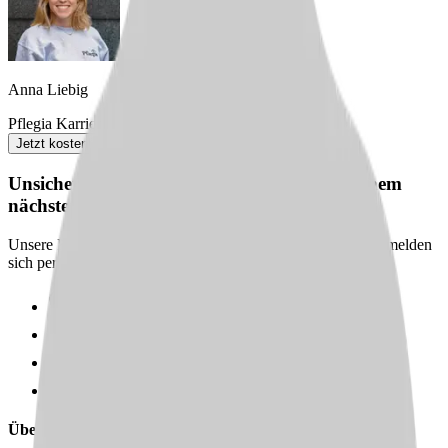
Anna Liebig
Pflegia Karriereberaterin
Jetzt kostenlos anfordern
Unsicher? Wir beraten dich kostenlos zu deinem
nächsten Karriereschritt
Unsere Karriereberater finden passende Jobs für dich – und melden
sich persönlich bei dir zurück.
100 % kostenlos & unverbindlich
Persönliche Beratung statt Bewerbungsstress
Wir finden passende Jobs für dich
Schneller Rückruf
Über uns