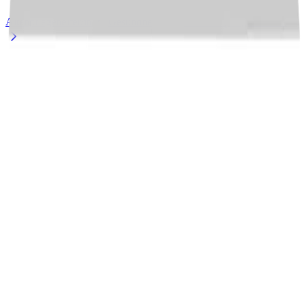
Altenpflegehelfer/in
Gesundheits- und Krankenpflegehelfer/in