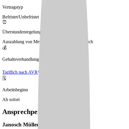
Vertragstyp
Befristet/Unbefristet
⏰
Überstundenregelung
Auszahlung von Mehrarbeit und Freizeitausgleich
💰
Gehaltsverhandlungen
Tariflich nach AVR
🗓️
Arbeitsbeginn
Ab sofort
Ansprechperson
Janosch
Müller