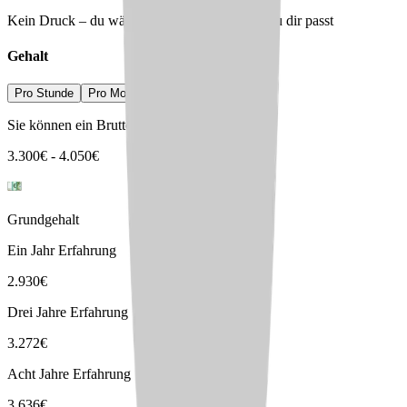
Kein Druck – du wählst den Arbeitgeber, der zu dir passt
Gehalt
Pro Stunde
Pro Monat
Pro Jahr
Sie können ein Bruttogehalt erwarten von
3.300
€
-
4.050
€
Grundgehalt
Ein Jahr Erfahrung
2.930
€
Drei Jahre Erfahrung
3.272
€
Acht Jahre Erfahrung
3.636
€