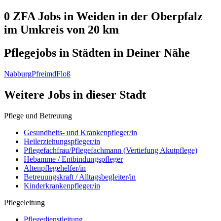
0 ZFA
Jobs in
Weiden in der Oberpfalz
im Umkreis von 20 km
Pflegejobs in
Städten
in Deiner Nähe
Nabburg
Pfreimd
Floß
Weitere Jobs in
dieser Stadt
Pflege und Betreuung
Gesundheits- und Krankenpfleger/in
Heilerziehungspfleger/in
Pflegefachfrau/Pflegefachmann (Vertiefung Akutpflege)
Hebamme / Entbindungspfleger
Altenpflegehelfer/in
Betreuungskraft / Alltagsbegleiter/in
Kinderkrankenpfleger/in
Pflegeleitung
Pflegedienstleitung