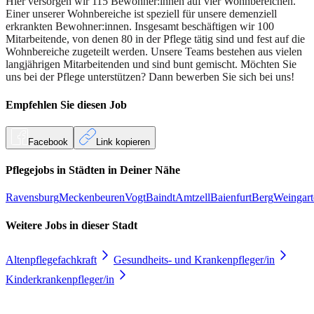
Hier versorgen wir 115 Bewohner:innen auf vier Wohnbereichen.
Einer unserer Wohnbereiche ist speziell für unsere demenziell
erkrankten Bewohner:innen. Insgesamt beschäftigen wir 100
Mitarbeitende, von denen 80 in der Pflege tätig sind und fest auf die
Wohnbereiche zugeteilt werden. Unsere Teams bestehen aus vielen
langjährigen Mitarbeitenden und sind bunt gemischt. Möchten Sie
uns bei der Pflege unterstützen? Dann bewerben Sie sich bei uns!
Empfehlen Sie diesen
Job
Facebook
Link kopieren
Pflegejobs in
Städten
in Deiner Nähe
Ravensburg
Meckenbeuren
Vogt
Baindt
Amtzell
Baienfurt
Berg
Weingart
Weitere Jobs in
dieser Stadt
Altenpflegefachkraft
Gesundheits- und Krankenpfleger/in
Kinderkrankenpfleger/in