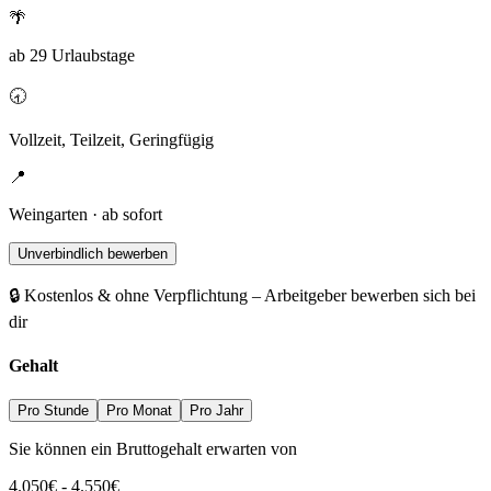
🌴
ab 29 Urlaubstage
🕣
Vollzeit, Teilzeit, Geringfügig
📍
Weingarten · ab sofort
Unverbindlich bewerben
🔒 Kostenlos & ohne Verpflichtung – Arbeitgeber bewerben sich bei
dir
Gehalt
Pro Stunde
Pro Monat
Pro Jahr
Sie können ein Bruttogehalt erwarten von
4.050
€
-
4.550
€