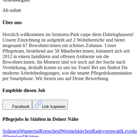
Ab sofort
Über uns
Herzlich willkommen im Senioren-Park carpe diem Dabringhausen!
Unsere Einrichtung ist aufgeteilt auf 2 Wohnbereiche und bietet
insgesamt 67 Bewohner:innen ein schönes Zuhause. Unser
Pflegeteam, bestehend aus 50 Mitarbeiter:innen, kümmert sich seit
2012 in einem familiären und offenen Ambiente um die
Bewohner:innen. Im Moment sind wir noch auf der Suche nach
Verstärkung, deshalb komm zu uns ins Team! Bei uns findest Du
moderne Arbeitsbedingungen, wie die smarte Pflegedokumentation
per Smartphone. Wir freuen uns auf Deine Bewerbung.
Empfehle diesen
Job
Facebook
Link kopieren
Pflegejobs in
Städten
in Deiner Nähe
Solingen
Wuppertal
Remscheid
Wermelskirchen
Radevormwald
Leverk
(Rheinland)
Kürten