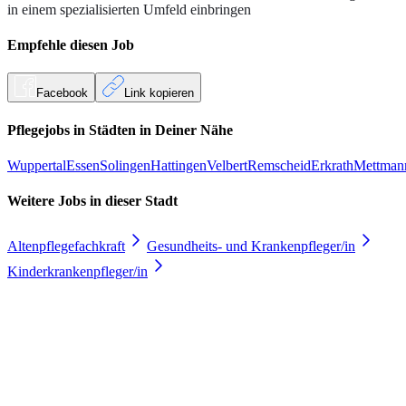
in einem spezialisierten Umfeld einbringen
Empfehle diesen
Job
Facebook
Link kopieren
Pflegejobs in
Städten
in Deiner Nähe
Wuppertal
Essen
Solingen
Hattingen
Velbert
Remscheid
Erkrath
Mettman
Weitere Jobs in
dieser Stadt
Altenpflegefachkraft
Gesundheits- und Krankenpfleger/in
Kinderkrankenpfleger/in