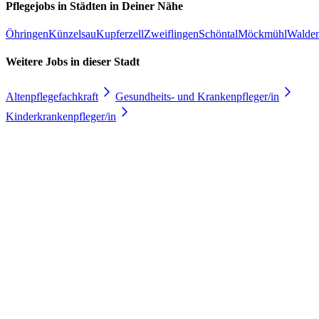
Pflegejobs in
Städten
in Deiner Nähe
Öhringen
Künzelsau
Kupferzell
Zweiflingen
Schöntal
Möckmühl
Walde
Weitere Jobs in
dieser Stadt
Altenpflegefachkraft
Gesundheits- und Krankenpfleger/in
Kinderkrankenpfleger/in