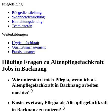
Pflegeleitung
Pflegedienstleitung
Wohnbereichsleitung
Einrichtungsleitung
Teamleiter/in
Weiterbildungen
Hygienefachkraft
Qualitätsmanagement
Praxismanager
Häufige Fragen zu Altenpflegefachkraft
Jobs in Backnang
Wie unterstützt mich
Pflegia
, wenn ich als
Altenpflegefachkraft
in
Backnang
arbeiten
möchte?
Kostet es etwas,
Pflegia
als
Altenpflegefachkraft
in
Backnang
zu nutzen?