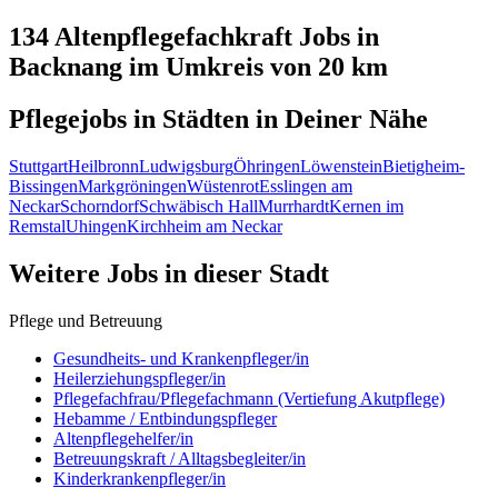
134 Altenpflegefachkraft
Jobs in
Backnang
im Umkreis von 20 km
Pflegejobs in
Städten
in Deiner Nähe
Stuttgart
Heilbronn
Ludwigsburg
Öhringen
Löwenstein
Bietigheim-
Bissingen
Markgröningen
Wüstenrot
Esslingen am
Neckar
Schorndorf
Schwäbisch Hall
Murrhardt
Kernen im
Remstal
Uhingen
Kirchheim am Neckar
Weitere Jobs in
dieser Stadt
Pflege und Betreuung
Gesundheits- und Krankenpfleger/in
Heilerziehungspfleger/in
Pflegefachfrau/Pflegefachmann (Vertiefung Akutpflege)
Hebamme / Entbindungspfleger
Altenpflegehelfer/in
Betreuungskraft / Alltagsbegleiter/in
Kinderkrankenpfleger/in