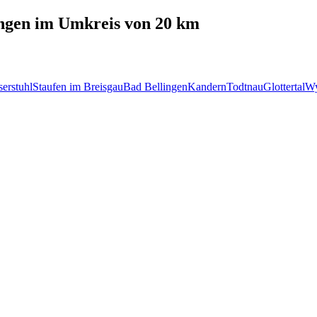
ngen
im Umkreis von 20 km
erstuhl
Staufen im Breisgau
Bad Bellingen
Kandern
Todtnau
Glottertal
Wy