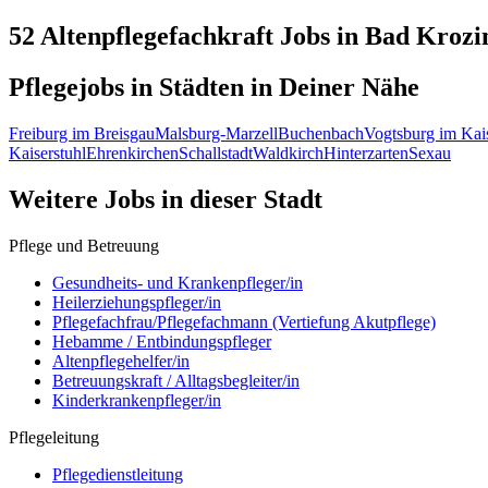
52 Altenpflegefachkraft
Jobs in
Bad Krozi
Pflegejobs in
Städten
in Deiner Nähe
Freiburg im Breisgau
Malsburg-Marzell
Buchenbach
Vogtsburg im Kais
Kaiserstuhl
Ehrenkirchen
Schallstadt
Waldkirch
Hinterzarten
Sexau
Weitere Jobs in
dieser Stadt
Pflege und Betreuung
Gesundheits- und Krankenpfleger/in
Heilerziehungspfleger/in
Pflegefachfrau/Pflegefachmann (Vertiefung Akutpflege)
Hebamme / Entbindungspfleger
Altenpflegehelfer/in
Betreuungskraft / Alltagsbegleiter/in
Kinderkrankenpfleger/in
Pflegeleitung
Pflegedienstleitung