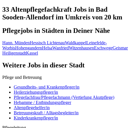
33 Altenpflegefachkraft
Jobs in
Bad
Sooden-Allendorf
im Umkreis von 20 km
Pflegejobs in
Städten
in Deiner Nähe
Hann. Münden
Hessisch Lichtenau
Waldkappel
Leinefelde-
Worbis
Hohengandern
Helsa
Wanfried
Witzenhausen
Eschwege
Geismar
Heiligenstadt
Kassel
Weitere Jobs in
dieser Stadt
Pflege und Betreuung
Gesundheits- und Krankenpfleger/in
Heilerziehungspfleger/in
Pflegefachfrau/Pflegefachmann (Vertiefung Akutpflege)
Hebamme / Entbindungspfleger
Altenpflegehelfer/in
Betreuungskraft / Alltagsbegleiter/in
Kinderkrankenpfleger/in
Pflegeleitung