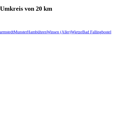
Umkreis von 20 km
armstedt
Munster
Hambühren
Winsen (Aller)
Wietze
Bad Fallingbostel