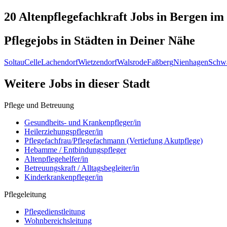
20 Altenpflegefachkraft
Jobs in
Bergen
im 
Pflegejobs in
Städten
in Deiner Nähe
Soltau
Celle
Lachendorf
Wietzendorf
Walsrode
Faßberg
Nienhagen
Schw
Weitere Jobs in
dieser Stadt
Pflege und Betreuung
Gesundheits- und Krankenpfleger/in
Heilerziehungspfleger/in
Pflegefachfrau/Pflegefachmann (Vertiefung Akutpflege)
Hebamme / Entbindungspfleger
Altenpflegehelfer/in
Betreuungskraft / Alltagsbegleiter/in
Kinderkrankenpfleger/in
Pflegeleitung
Pflegedienstleitung
Wohnbereichsleitung