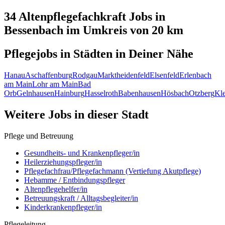
34 Altenpflegefachkraft
Jobs in
Bessenbach
im Umkreis von 20 km
Pflegejobs in
Städten
in Deiner Nähe
Hanau
Aschaffenburg
Rodgau
Marktheidenfeld
Elsenfeld
Erlenbach
am Main
Lohr am Main
Bad
Orb
Gelnhausen
Hainburg
Hasselroth
Babenhausen
Hösbach
Otzberg
Kle
Weitere Jobs in
dieser Stadt
Pflege und Betreuung
Gesundheits- und Krankenpfleger/in
Heilerziehungspfleger/in
Pflegefachfrau/Pflegefachmann (Vertiefung Akutpflege)
Hebamme / Entbindungspfleger
Altenpflegehelfer/in
Betreuungskraft / Alltagsbegleiter/in
Kinderkrankenpfleger/in
Pflegeleitung