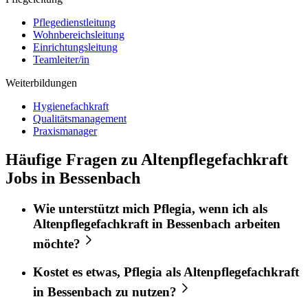
Pflegedienstleitung
Wohnbereichsleitung
Einrichtungsleitung
Teamleiter/in
Weiterbildungen
Hygienefachkraft
Qualitätsmanagement
Praxismanager
Häufige Fragen zu Altenpflegefachkraft
Jobs in Bessenbach
Wie unterstützt mich
Pflegia
, wenn ich als
Altenpflegefachkraft
in
Bessenbach
arbeiten
möchte?
Kostet es etwas,
Pflegia
als
Altenpflegefachkraft
in
Bessenbach
zu nutzen?