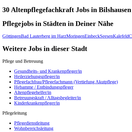
30 Altenpflegefachkraft
Jobs in
Bilshausen
Pflegejobs in
Städten
in Deiner Nähe
Göttingen
Bad Lauterberg im Harz
Moringen
Einbeck
Seesen
Kalefeld
C
Weitere Jobs in
dieser Stadt
Pflege und Betreuung
Gesundheits- und Krankenpfleger/in
Heilerziehungspfleger/in
Pflegefachfrau/Pflegefachmann (Vertiefung Akutpflege)
Hebamme / Entbindungspfleger
Altenpflegehelfer/in
Betreuungskraft / Alltagsbegleiter/in
Kinderkrankenpfleger/in
Pflegeleitung
Pflegedienstleitung
Wohnbereichsleitung