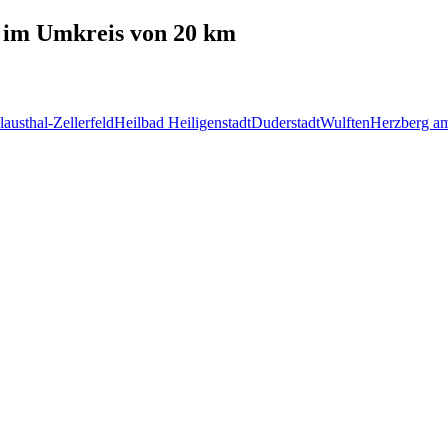
im Umkreis von 20 km
lausthal-Zellerfeld
Heilbad Heiligenstadt
Duderstadt
Wulften
Herzberg a