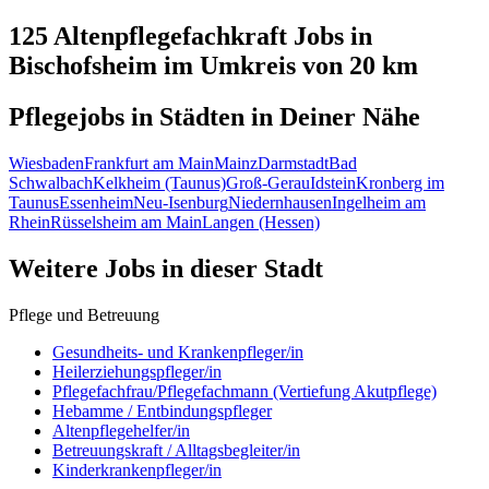
125 Altenpflegefachkraft
Jobs in
Bischofsheim
im Umkreis von 20 km
Pflegejobs in
Städten
in Deiner Nähe
Wiesbaden
Frankfurt am Main
Mainz
Darmstadt
Bad
Schwalbach
Kelkheim (Taunus)
Groß-Gerau
Idstein
Kronberg im
Taunus
Essenheim
Neu-Isenburg
Niedernhausen
Ingelheim am
Rhein
Rüsselsheim am Main
Langen (Hessen)
Weitere Jobs in
dieser Stadt
Pflege und Betreuung
Gesundheits- und Krankenpfleger/in
Heilerziehungspfleger/in
Pflegefachfrau/Pflegefachmann (Vertiefung Akutpflege)
Hebamme / Entbindungspfleger
Altenpflegehelfer/in
Betreuungskraft / Alltagsbegleiter/in
Kinderkrankenpfleger/in