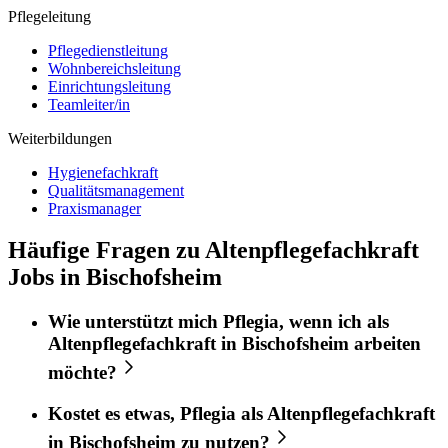
Pflegeleitung
Pflegedienstleitung
Wohnbereichsleitung
Einrichtungsleitung
Teamleiter/in
Weiterbildungen
Hygienefachkraft
Qualitätsmanagement
Praxismanager
Häufige Fragen zu Altenpflegefachkraft
Jobs in Bischofsheim
Wie unterstützt mich
Pflegia
, wenn ich als
Altenpflegefachkraft
in
Bischofsheim
arbeiten
möchte?
Kostet es etwas,
Pflegia
als
Altenpflegefachkraft
in
Bischofsheim
zu nutzen?