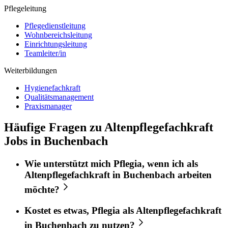
Pflegeleitung
Pflegedienstleitung
Wohnbereichsleitung
Einrichtungsleitung
Teamleiter/in
Weiterbildungen
Hygienefachkraft
Qualitätsmanagement
Praxismanager
Häufige Fragen zu Altenpflegefachkraft
Jobs in Buchenbach
Wie unterstützt mich
Pflegia
, wenn ich als
Altenpflegefachkraft
in
Buchenbach
arbeiten
möchte?
Kostet es etwas,
Pflegia
als
Altenpflegefachkraft
in
Buchenbach
zu nutzen?