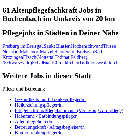
61 Altenpflegefachkraft
Jobs in
Buchenbach
im Umkreis von 20 km
Pflegejobs in
Städten
in Deiner Nähe
Freiburg im Breisgau
Sankt Blasien
Höchenschwand
Titisee-
Neustadt
Malsburg-Marzell
Staufen im Breisgau
Bad
Krozingen
Elzach
Glottertal
Todtnau
Feldberg
(Schwarzwald)
Schallstadt
Ehrenkirchen
Todtmoos
Waldkirch
Weitere Jobs in
dieser Stadt
Pflege und Betreuung
Gesundheits- und Krankenpfleger/in
Heilerziehungspfleger/in
Pflegefachfrau/Pflegefachmann (Vertiefung Akutpflege)
Hebamme / Entbindungspfleger
Altenpflegehelfer/in
Betreuungskraft / Alltagsbegleiter/in
Kinderkrankenpfleger/in