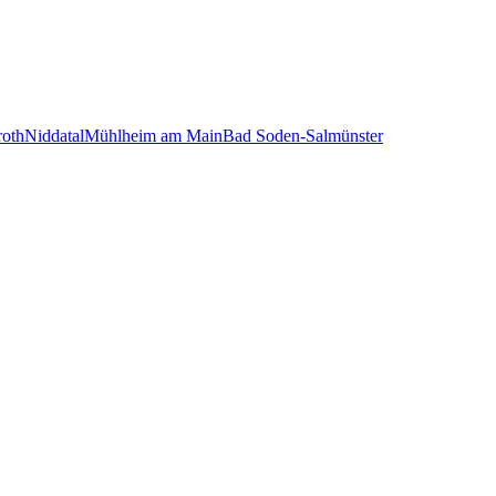
roth
Niddatal
Mühlheim am Main
Bad Soden-Salmünster