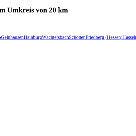
m Umkreis von 20 km
b
Gelnhausen
Hainburg
Wächtersbach
Schotten
Friedberg (Hessen)
Hassel