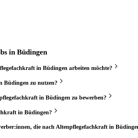
obs in Büdingen
flegefachkraft
in
Büdingen
arbeiten möchte?
n
Büdingen
zu nutzen?
pflegefachkraft
in
Büdingen
zu bewerben?
chkraft
in
Büdingen
?
werber:innen, die nach
Altenpflegefachkraft
in
Büdinge