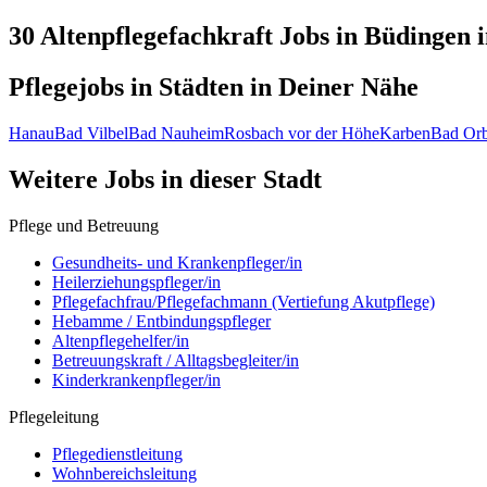
30 Altenpflegefachkraft
Jobs in
Büdingen
i
Pflegejobs in
Städten
in Deiner Nähe
Hanau
Bad Vilbel
Bad Nauheim
Rosbach vor der Höhe
Karben
Bad Or
Weitere Jobs in
dieser Stadt
Pflege und Betreuung
Gesundheits- und Krankenpfleger/in
Heilerziehungspfleger/in
Pflegefachfrau/Pflegefachmann (Vertiefung Akutpflege)
Hebamme / Entbindungspfleger
Altenpflegehelfer/in
Betreuungskraft / Alltagsbegleiter/in
Kinderkrankenpfleger/in
Pflegeleitung
Pflegedienstleitung
Wohnbereichsleitung