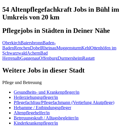
54 Altenpflegefachkraft
Jobs in
Bühl
im
Umkreis von 20 km
Pflegejobs in
Städten
in Deiner Nähe
Oberkirch
Baiersbronn
Baden-
Baden
Renchen
Dobel
Rheinau
Muggensturm
Kehl
Ottenhöfen im
Schwarzwald
Achern
Bad
Herrenalb
Gaggenau
Offenburg
Durmersheim
Rastatt
Weitere Jobs in
dieser Stadt
Pflege und Betreuung
Gesundheits- und Krankenpfleger/in
Heilerziehungspfleger/in
Pflegefachfrau/Pflegefachmann (Vertiefung Akutpflege)
Hebamme / Entbindungspfleger
Altenpflegehelfer/in
Betreuungskraft / Alltagsbegleiter/in
Kinderkrankenpfleger/in