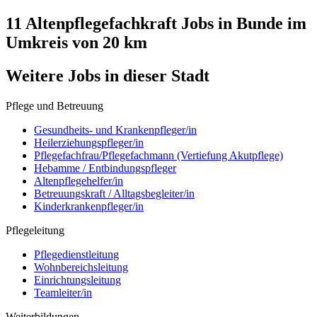
11 Altenpflegefachkraft
Jobs in
Bunde
im
Umkreis von 20 km
Weitere Jobs in
dieser Stadt
Pflege und Betreuung
Gesundheits- und Krankenpfleger/in
Heilerziehungspfleger/in
Pflegefachfrau/Pflegefachmann (Vertiefung Akutpflege)
Hebamme / Entbindungspfleger
Altenpflegehelfer/in
Betreuungskraft / Alltagsbegleiter/in
Kinderkrankenpfleger/in
Pflegeleitung
Pflegedienstleitung
Wohnbereichsleitung
Einrichtungsleitung
Teamleiter/in
Weiterbildungen