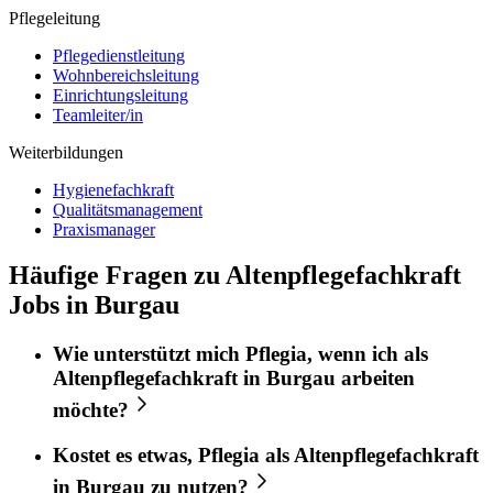
Pflegeleitung
Pflegedienstleitung
Wohnbereichsleitung
Einrichtungsleitung
Teamleiter/in
Weiterbildungen
Hygienefachkraft
Qualitätsmanagement
Praxismanager
Häufige Fragen zu Altenpflegefachkraft
Jobs in Burgau
Wie unterstützt mich
Pflegia
, wenn ich als
Altenpflegefachkraft
in
Burgau
arbeiten
möchte?
Kostet es etwas,
Pflegia
als
Altenpflegefachkraft
in
Burgau
zu nutzen?