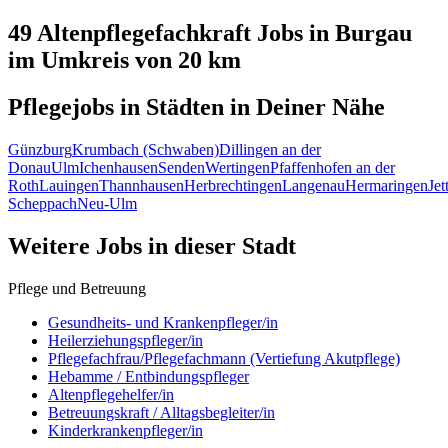
49 Altenpflegefachkraft
Jobs in
Burgau
im Umkreis von 20 km
Pflegejobs in
Städten
in Deiner Nähe
Günzburg
Krumbach (Schwaben)
Dillingen an der
Donau
Ulm
Ichenhausen
Senden
Wertingen
Pfaffenhofen an der
Roth
Lauingen
Thannhausen
Herbrechtingen
Langenau
Hermaringen
Jet
Scheppach
Neu-Ulm
Weitere Jobs in
dieser Stadt
Pflege und Betreuung
Gesundheits- und Krankenpfleger/in
Heilerziehungspfleger/in
Pflegefachfrau/Pflegefachmann (Vertiefung Akutpflege)
Hebamme / Entbindungspfleger
Altenpflegehelfer/in
Betreuungskraft / Alltagsbegleiter/in
Kinderkrankenpfleger/in