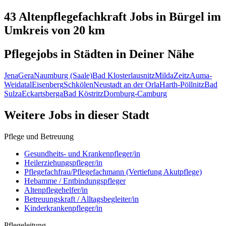
43 Altenpflegefachkraft
Jobs in
Bürgel
im
Umkreis von 20 km
Pflegejobs in
Städten
in Deiner Nähe
Jena
Gera
Naumburg (Saale)
Bad Klosterlausnitz
Milda
Zeitz
Auma-
Weidatal
Eisenberg
Schkölen
Neustadt an der Orla
Harth-Pöllnitz
Bad
Sulza
Eckartsberga
Bad Köstritz
Dornburg-Camburg
Weitere Jobs in
dieser Stadt
Pflege und Betreuung
Gesundheits- und Krankenpfleger/in
Heilerziehungspfleger/in
Pflegefachfrau/Pflegefachmann (Vertiefung Akutpflege)
Hebamme / Entbindungspfleger
Altenpflegehelfer/in
Betreuungskraft / Alltagsbegleiter/in
Kinderkrankenpfleger/in
Pflegeleitung