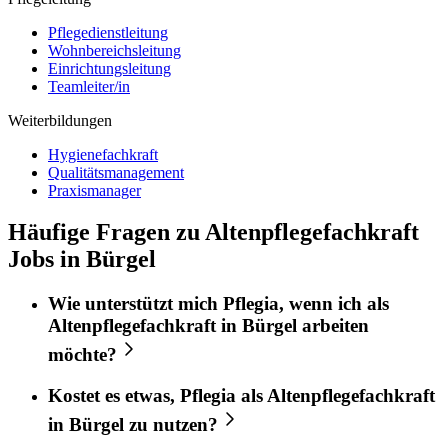
Pflegedienstleitung
Wohnbereichsleitung
Einrichtungsleitung
Teamleiter/in
Weiterbildungen
Hygienefachkraft
Qualitätsmanagement
Praxismanager
Häufige Fragen zu Altenpflegefachkraft
Jobs in Bürgel
Wie unterstützt mich
Pflegia
, wenn ich als
Altenpflegefachkraft
in
Bürgel
arbeiten
möchte?
Kostet es etwas,
Pflegia
als
Altenpflegefachkraft
in
Bürgel
zu nutzen?