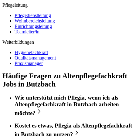
Pflegeleitung
Pflegedienstleitung
Wohnbereichsleitung
Einrichtungsleitung
Teamleiter/in
Weiterbildungen
Hygienefachkraft
Qualitätsmanagement
Praxismanager
Häufige Fragen zu Altenpflegefachkraft
Jobs in Butzbach
Wie unterstützt mich
Pflegia
, wenn ich als
Altenpflegefachkraft
in
Butzbach
arbeiten
möchte?
Kostet es etwas,
Pflegia
als
Altenpflegefachkraft
in
Butzbach
zu nutzen?