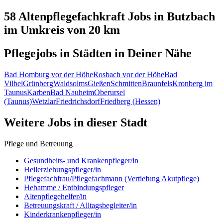
58 Altenpflegefachkraft
Jobs in
Butzbach
im Umkreis von 20 km
Pflegejobs in
Städten
in Deiner Nähe
Bad Homburg vor der Höhe
Rosbach vor der Höhe
Bad
Vilbel
Grünberg
Waldsolms
Gießen
Schmitten
Braunfels
Kronberg im
Taunus
Karben
Bad Nauheim
Oberursel
(Taunus)
Wetzlar
Friedrichsdorf
Friedberg (Hessen)
Weitere Jobs in
dieser Stadt
Pflege und Betreuung
Gesundheits- und Krankenpfleger/in
Heilerziehungspfleger/in
Pflegefachfrau/Pflegefachmann (Vertiefung Akutpflege)
Hebamme / Entbindungspfleger
Altenpflegehelfer/in
Betreuungskraft / Alltagsbegleiter/in
Kinderkrankenpfleger/in