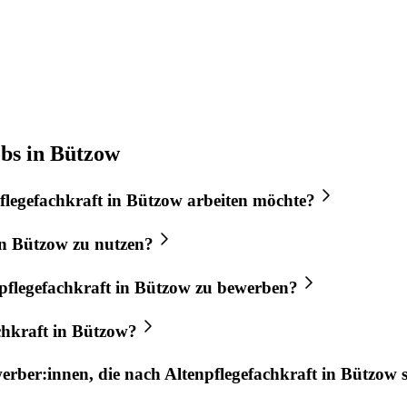
obs in Bützow
flegefachkraft
in
Bützow
arbeiten möchte?
n
Bützow
zu nutzen?
pflegefachkraft
in
Bützow
zu bewerben?
chkraft
in
Bützow
?
werber:innen, die nach
Altenpflegefachkraft
in
Bützow
s