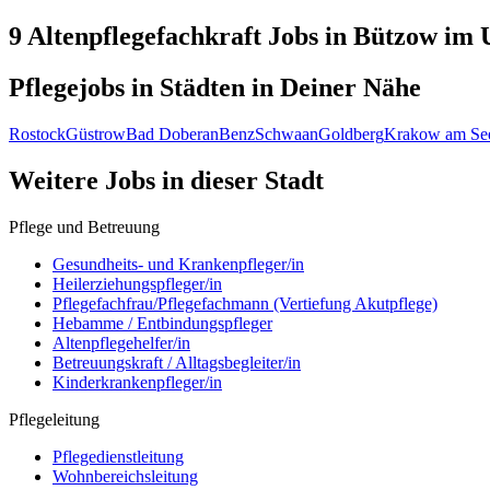
9 Altenpflegefachkraft
Jobs in
Bützow
im U
Pflegejobs in
Städten
in Deiner Nähe
Rostock
Güstrow
Bad Doberan
Benz
Schwaan
Goldberg
Krakow am Se
Weitere Jobs in
dieser Stadt
Pflege und Betreuung
Gesundheits- und Krankenpfleger/in
Heilerziehungspfleger/in
Pflegefachfrau/Pflegefachmann (Vertiefung Akutpflege)
Hebamme / Entbindungspfleger
Altenpflegehelfer/in
Betreuungskraft / Alltagsbegleiter/in
Kinderkrankenpfleger/in
Pflegeleitung
Pflegedienstleitung
Wohnbereichsleitung