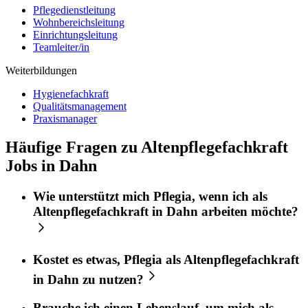
Pflegedienstleitung
Wohnbereichsleitung
Einrichtungsleitung
Teamleiter/in
Weiterbildungen
Hygienefachkraft
Qualitätsmanagement
Praxismanager
Häufige Fragen zu Altenpflegefachkraft
Jobs in Dahn
Wie unterstützt mich
Pflegia
, wenn ich als
Altenpflegefachkraft
in
Dahn
arbeiten möchte?
Kostet es etwas,
Pflegia
als
Altenpflegefachkraft
in
Dahn
zu nutzen?
Brauche ich einen Lebenslauf, um mich als