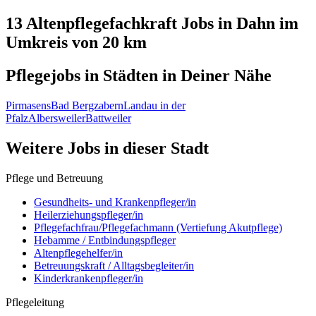
13 Altenpflegefachkraft
Jobs in
Dahn
im
Umkreis von 20 km
Pflegejobs in
Städten
in Deiner Nähe
Pirmasens
Bad Bergzabern
Landau in der
Pfalz
Albersweiler
Battweiler
Weitere Jobs in
dieser Stadt
Pflege und Betreuung
Gesundheits- und Krankenpfleger/in
Heilerziehungspfleger/in
Pflegefachfrau/Pflegefachmann (Vertiefung Akutpflege)
Hebamme / Entbindungspfleger
Altenpflegehelfer/in
Betreuungskraft / Alltagsbegleiter/in
Kinderkrankenpfleger/in
Pflegeleitung