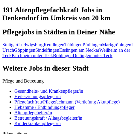
191 Altenpflegefachkraft
Jobs in
Denkendorf
im Umkreis von 20 km
Pflegejobs in
Städten
in Deiner Nähe
Stuttgart
Ludwigsburg
Reutlingen
Tübingen
Pfullingen
Markgröningen
L
Urach
Göppingen
Sindelfingen
Esslingen am Neckar
Weilheim an der
Teck
Kirchheim unter Teck
Böblingen
Dettingen unter Teck
Weitere Jobs in
dieser Stadt
Pflege und Betreuung
Gesundheits- und Krankenpfleger/in
Heilerziehungspfleger/in
Pflegefachfrau/Pflegefachmann (Vertiefung Akutpflege)
Hebamme / Entbindungspfleger
Altenpflegehelfer/in
Betreuungskraft / Alltagsbegleiter/in
Kinderkrankenpfleger/in
Pflegeleitung