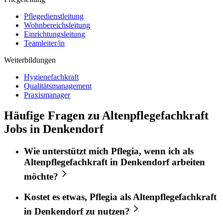
Pflegedienstleitung
Wohnbereichsleitung
Einrichtungsleitung
Teamleiter/in
Weiterbildungen
Hygienefachkraft
Qualitätsmanagement
Praxismanager
Häufige Fragen zu Altenpflegefachkraft
Jobs in Denkendorf
Wie unterstützt mich
Pflegia
, wenn ich als
Altenpflegefachkraft
in
Denkendorf
arbeiten
möchte?
Kostet es etwas,
Pflegia
als
Altenpflegefachkraft
in
Denkendorf
zu nutzen?