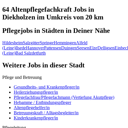
64 Altenpflegefachkraft
Jobs in
Diekholzen
im Umkreis von 20 km
Pflegejobs in
Städten
in Deiner Nähe
Hildesheim
Salzgitter
Springe
Hemmingen
Alfeld
(Leine)
Ilsede
Hannover
Pattensen
Duingen
Seesen
Elze
Delligsen
Einbec
(Leine)
Bad Salzdetfurth
Weitere Jobs in
dieser Stadt
Pflege und Betreuung
Gesundheits- und Krankenpfleger/in
Heilerziehungspfleger/in
Pflegefachfrau/Pflegefachmann (Vertiefung Akutpflege)
Hebamme / Entbindungspfleger
Altenpflegehelfer/in
Betreuungskraft / Alltagsbegleiter/in
Kinderkrankenpfleger/in
Pflegeleitung