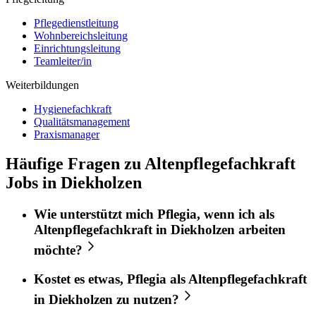
Pflegedienstleitung
Wohnbereichsleitung
Einrichtungsleitung
Teamleiter/in
Weiterbildungen
Hygienefachkraft
Qualitätsmanagement
Praxismanager
Häufige Fragen zu Altenpflegefachkraft
Jobs in Diekholzen
Wie unterstützt mich
Pflegia
, wenn ich als
Altenpflegefachkraft
in
Diekholzen
arbeiten
möchte?
Kostet es etwas,
Pflegia
als
Altenpflegefachkraft
in
Diekholzen
zu nutzen?