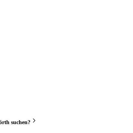
örth
suchen?