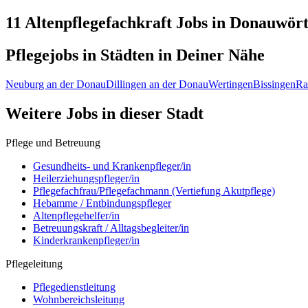
11 Altenpflegefachkraft
Jobs in
Donauwör
Pflegejobs in
Städten
in Deiner Nähe
Neuburg an der Donau
Dillingen an der Donau
Wertingen
Bissingen
Ra
Weitere Jobs in
dieser Stadt
Pflege und Betreuung
Gesundheits- und Krankenpfleger/in
Heilerziehungspfleger/in
Pflegefachfrau/Pflegefachmann (Vertiefung Akutpflege)
Hebamme / Entbindungspfleger
Altenpflegehelfer/in
Betreuungskraft / Alltagsbegleiter/in
Kinderkrankenpfleger/in
Pflegeleitung
Pflegedienstleitung
Wohnbereichsleitung