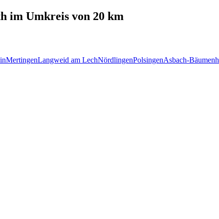
th
im Umkreis von 20 km
in
Mertingen
Langweid am Lech
Nördlingen
Polsingen
Asbach-Bäumenh