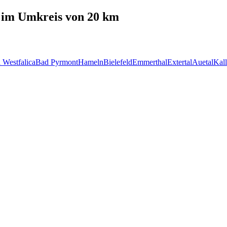
im Umkreis von 20 km
 Westfalica
Bad Pyrmont
Hameln
Bielefeld
Emmerthal
Extertal
Auetal
Kall