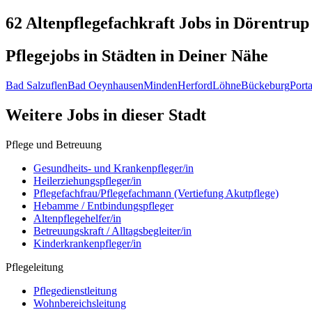
62 Altenpflegefachkraft
Jobs in
Dörentrup
Pflegejobs in
Städten
in Deiner Nähe
Bad Salzuflen
Bad Oeynhausen
Minden
Herford
Löhne
Bückeburg
Porta
Weitere Jobs in
dieser Stadt
Pflege und Betreuung
Gesundheits- und Krankenpfleger/in
Heilerziehungspfleger/in
Pflegefachfrau/Pflegefachmann (Vertiefung Akutpflege)
Hebamme / Entbindungspfleger
Altenpflegehelfer/in
Betreuungskraft / Alltagsbegleiter/in
Kinderkrankenpfleger/in
Pflegeleitung
Pflegedienstleitung
Wohnbereichsleitung