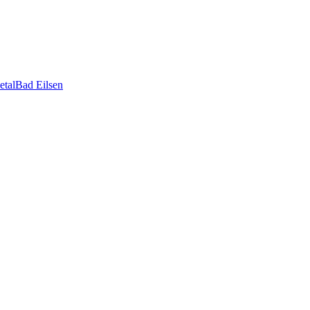
etal
Bad Eilsen