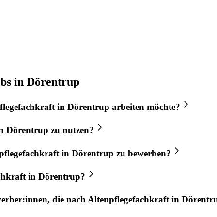
obs in Dörentrup
flegefachkraft
in
Dörentrup
arbeiten möchte?
n
Dörentrup
zu nutzen?
pflegefachkraft
in
Dörentrup
zu bewerben?
chkraft
in
Dörentrup
?
werber:innen, die nach
Altenpflegefachkraft
in
Dörentr