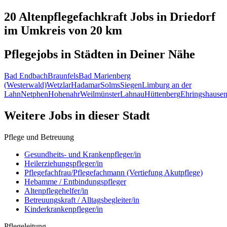
20 Altenpflegefachkraft
Jobs in
Driedorf
im Umkreis von 20 km
Pflegejobs in
Städten
in Deiner Nähe
Bad Endbach
Braunfels
Bad Marienberg
(Westerwald)
Wetzlar
Hadamar
Solms
Siegen
Limburg an der
Lahn
Netphen
Hohenahr
Weilmünster
Lahnau
Hüttenberg
Ehringshause
Weitere Jobs in
dieser Stadt
Pflege und Betreuung
Gesundheits- und Krankenpfleger/in
Heilerziehungspfleger/in
Pflegefachfrau/Pflegefachmann (Vertiefung Akutpflege)
Hebamme / Entbindungspfleger
Altenpflegehelfer/in
Betreuungskraft / Alltagsbegleiter/in
Kinderkrankenpfleger/in
Pflegeleitung