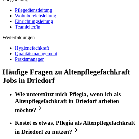
Pflegedienstleitung
Wohnbereichsleitung
Einrichtungsleitung
Teamleiter/in
Weiterbildungen
Hygienefachkraft
Qualitätsmanagement
Praxismanager
Häufige Fragen zu Altenpflegefachkraft
Jobs in Driedorf
Wie unterstützt mich
Pflegia
, wenn ich als
Altenpflegefachkraft
in
Driedorf
arbeiten
möchte?
Kostet es etwas,
Pflegia
als
Altenpflegefachkraft
in
Driedorf
zu nutzen?