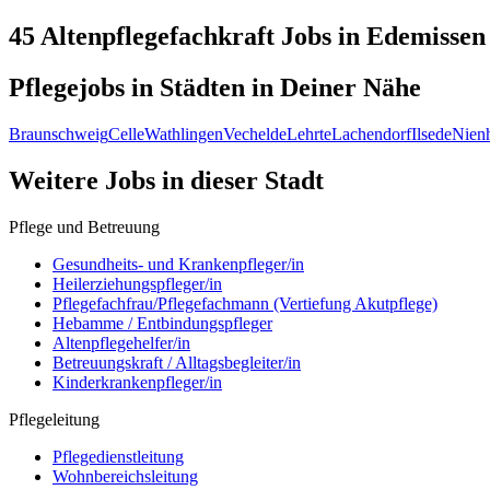
45 Altenpflegefachkraft
Jobs in
Edemissen
Pflegejobs in
Städten
in Deiner Nähe
Braunschweig
Celle
Wathlingen
Vechelde
Lehrte
Lachendorf
Ilsede
Nien
Weitere Jobs in
dieser Stadt
Pflege und Betreuung
Gesundheits- und Krankenpfleger/in
Heilerziehungspfleger/in
Pflegefachfrau/Pflegefachmann (Vertiefung Akutpflege)
Hebamme / Entbindungspfleger
Altenpflegehelfer/in
Betreuungskraft / Alltagsbegleiter/in
Kinderkrankenpfleger/in
Pflegeleitung
Pflegedienstleitung
Wohnbereichsleitung