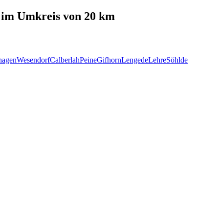
im Umkreis von 20 km
hagen
Wesendorf
Calberlah
Peine
Gifhorn
Lengede
Lehre
Söhlde