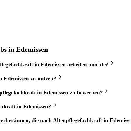
obs in Edemissen
flegefachkraft
in
Edemissen
arbeiten möchte?
n
Edemissen
zu nutzen?
pflegefachkraft
in
Edemissen
zu bewerben?
chkraft
in
Edemissen
?
werber:innen, die nach
Altenpflegefachkraft
in
Edemiss