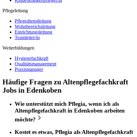
Kinderkrankenpfleger/in
Pflegeleitung
Pflegedienstleitung
Wohnbereichsleitung
Einrichtungsleitung
Teamleiter/in
Weiterbildungen
Hygienefachkraft
Qualitätsmanagement
Praxismanager
Häufige Fragen zu Altenpflegefachkraft
Jobs in Edenkoben
Wie unterstützt mich
Pflegia
, wenn ich als
Altenpflegefachkraft
in
Edenkoben
arbeiten
möchte?
Kostet es etwas,
Pflegia
als
Altenpflegefachkraft