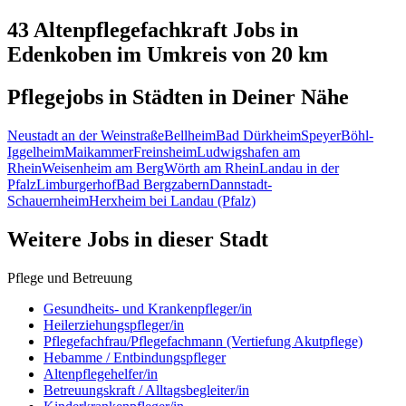
43 Altenpflegefachkraft
Jobs in
Edenkoben
im Umkreis von 20 km
Pflegejobs in
Städten
in Deiner Nähe
Neustadt an der Weinstraße
Bellheim
Bad Dürkheim
Speyer
Böhl-
Iggelheim
Maikammer
Freinsheim
Ludwigshafen am
Rhein
Weisenheim am Berg
Wörth am Rhein
Landau in der
Pfalz
Limburgerhof
Bad Bergzabern
Dannstadt-
Schauernheim
Herxheim bei Landau (Pfalz)
Weitere Jobs in
dieser Stadt
Pflege und Betreuung
Gesundheits- und Krankenpfleger/in
Heilerziehungspfleger/in
Pflegefachfrau/Pflegefachmann (Vertiefung Akutpflege)
Hebamme / Entbindungspfleger
Altenpflegehelfer/in
Betreuungskraft / Alltagsbegleiter/in