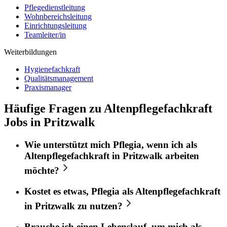
Pflegedienstleitung
Wohnbereichsleitung
Einrichtungsleitung
Teamleiter/in
Weiterbildungen
Hygienefachkraft
Qualitätsmanagement
Praxismanager
Häufige Fragen zu Altenpflegefachkraft
Jobs in Pritzwalk
Wie unterstützt mich
Pflegia
, wenn ich als
Altenpflegefachkraft
in
Pritzwalk
arbeiten
möchte?
Kostet es etwas,
Pflegia
als
Altenpflegefachkraft
in
Pritzwalk
zu nutzen?
Brauche ich einen Lebenslauf, um mich als