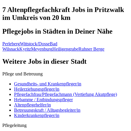
7 Altenpflegefachkraft
Jobs in
Pritzwalk
im Umkreis von 20 km
Pflegejobs in
Städten
in Deiner Nähe
Perleberg
Wittstock/Dosse
Bad
Wilsnack
Kyritz
Meyenburg
Heiligengrabe
Ruhner Berge
Weitere Jobs in
dieser Stadt
Pflege und Betreuung
Gesundheits- und Krankenpfleger/in
Heilerziehungspfleger/in
Pflegefachfrau/Pflegefachmann (Vertiefung Akutpflege)
Hebamme / Entbindungspfleger
Altenpflegehelfer/in
Betreuungskraft / Alltagsbegleiter/in
Kinderkrankenpfleger/in
Pflegeleitung