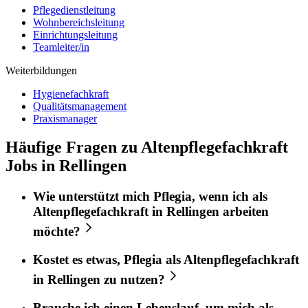
Pflegedienstleitung
Wohnbereichsleitung
Einrichtungsleitung
Teamleiter/in
Weiterbildungen
Hygienefachkraft
Qualitätsmanagement
Praxismanager
Häufige Fragen zu Altenpflegefachkraft
Jobs in Rellingen
Wie unterstützt mich
Pflegia
, wenn ich als
Altenpflegefachkraft
in
Rellingen
arbeiten
möchte?
Kostet es etwas,
Pflegia
als
Altenpflegefachkraft
in
Rellingen
zu nutzen?
Brauche ich einen Lebenslauf, um mich als