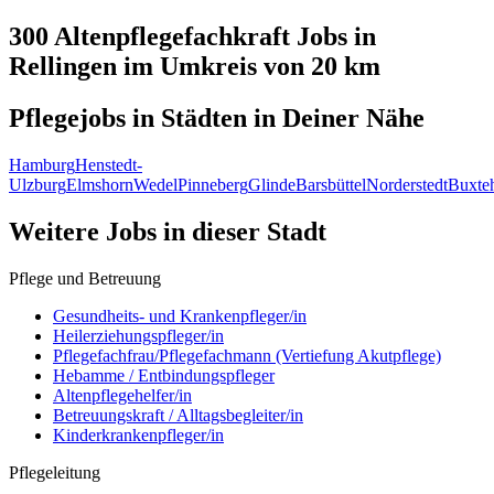
300 Altenpflegefachkraft
Jobs in
Rellingen
im Umkreis von 20 km
Pflegejobs in
Städten
in Deiner Nähe
Hamburg
Henstedt-
Ulzburg
Elmshorn
Wedel
Pinneberg
Glinde
Barsbüttel
Norderstedt
Buxte
Weitere Jobs in
dieser Stadt
Pflege und Betreuung
Gesundheits- und Krankenpfleger/in
Heilerziehungspfleger/in
Pflegefachfrau/Pflegefachmann (Vertiefung Akutpflege)
Hebamme / Entbindungspfleger
Altenpflegehelfer/in
Betreuungskraft / Alltagsbegleiter/in
Kinderkrankenpfleger/in
Pflegeleitung